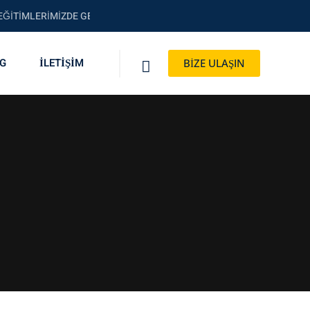
İTİMLERİMİZDE GEÇERLİ KAMPANYALAR İÇİN BİZİ ARAYIN!
G
İLETİŞİM
BİZE ULAŞIN