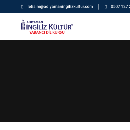
iletisim@adiyamaningilizkultur.com
0507 127 