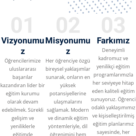
01
02
03
Vizyonumu
Misyonumu
Farkımız
z
z
Deneyimli
kadromuz ve
Öğrencilerimize
Her öğrenciye özgü
yenilikçi eğitim
uluslararası
bireysel yaklaşımlar
programlarımızla
başarılar
sunarak, onların en
her seviyeye hitap
kazandıran lider bir
yüksek
eden kaliteli eğitim
eğitim kurumu
potansiyellerine
sunuyoruz. Öğrenci
olarak devam
ulaşmalarını
odaklı yaklaşımımız
edebilmek. Sürekli
sağlamak. Modern
ve kişiselleştirilmiş
gelişim ve
ve dinamik eğitim
eğitim planlarımız
yeniliklerle
yöntemleriyle, dil
sayesinde, her
eğitimde
öğrenimini hem