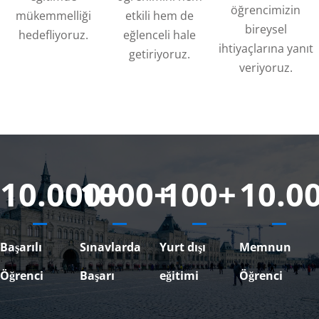
öğrencimizin
mükemmelliği
etkili hem de
bireysel
hedefliyoruz.
eğlenceli hale
ihtiyaçlarına yanıt
getiriyoruz.
veriyoruz.
10.000
1000
+
+
100
+
10.0
Başarılı
Sınavlarda
Yurt dışı
Memnun
Öğrenci
Başarı
eğitimi
Öğrenci